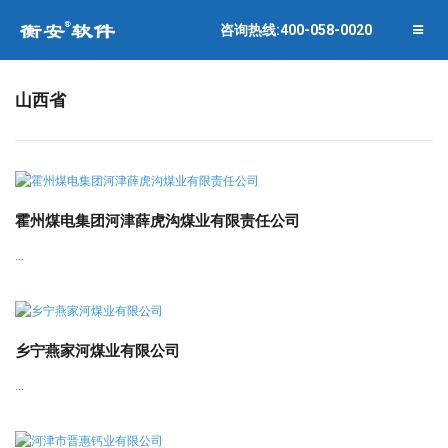
联系衡安
企业相册
咨询热线:400-058-0020
关闭菜单
合作伙伴
山西省
霍州煤电集团河津薛虎沟煤业有限责任公司
...
乡宁燕家河煤业有限公司
...